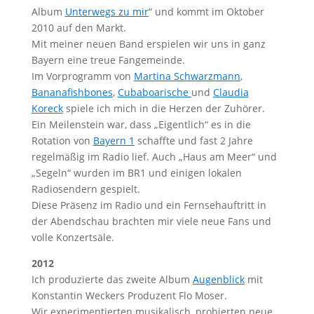
Album
Unterwegs zu mir
“ und kommt im Oktober
2010 auf den Markt.
Mit meiner neuen Band erspielen wir uns in ganz
Bayern eine treue Fangemeinde.
Im Vorprogramm von
Martina Schwarzmann
,
Bananafishbones
,
Cubaboarische
und
Claudia
Kore
c
k
spiele ich mich in die Herzen der Zuhörer.
Ein Meilenstein war, dass „Eigentlich“ es in die
Rotation von
Bayern 1
schaffte und fast 2 Jahre
regelmäßig im Radio lief. Auch „Haus am Meer“ und
„Segeln“ wurden im BR1 und einigen lokalen
Radiosendern gespielt.
Diese Präsenz im Radio und ein Fernsehauftritt in
der Abendschau brachten mir viele neue Fans und
volle Konzertsäle.
2012
Ich produzierte das zweite Album
Augenblick
mit
Konstantin Weckers Produzent Flo Moser.
Wir experimentierten musikalisch, probierten neue